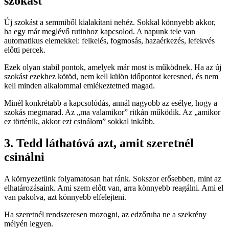
szokást
Új szokást a semmiből kialakítani nehéz. Sokkal könnyebb akkor,
ha egy már meglévő rutinhoz kapcsolod. A napunk tele van
automatikus elemekkel: felkelés, fogmosás, hazaérkezés, lefekvés
előtti percek.
Ezek olyan stabil pontok, amelyek már most is működnek. Ha az új
szokást ezekhez kötöd, nem kell külön időpontot keresned, és nem
kell minden alkalommal emlékeztetned magad.
Minél konkrétabb a kapcsolódás, annál nagyobb az esélye, hogy a
szokás megmarad. Az „ma valamikor” ritkán működik. Az „amikor
ez történik, akkor ezt csinálom” sokkal inkább.
3. Tedd láthatóvá azt, amit szeretnél
csinálni
A környezetünk folyamatosan hat ránk. Sokszor erősebben, mint az
elhatározásaink. Ami szem előtt van, arra könnyebb reagálni. Ami el
van pakolva, azt könnyebb elfelejteni.
Ha szeretnél rendszeresen mozogni, az edzőruha ne a szekrény
mélyén legyen.