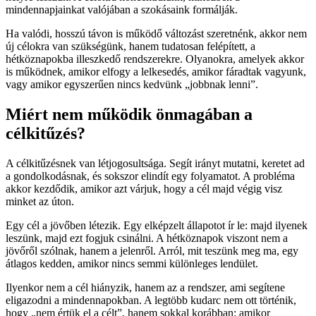
mindennapjainkat valójában a szokásaink formálják.
Ha valódi, hosszú távon is működő változást szeretnénk, akkor nem
új célokra van szükségünk, hanem tudatosan felépített, a
hétköznapokba illeszkedő rendszerekre. Olyanokra, amelyek akkor
is működnek, amikor elfogy a lelkesedés, amikor fáradtak vagyunk,
vagy amikor egyszerűen nincs kedvünk „jobbnak lenni”.
Miért nem működik önmagában a
célkitűzés?
A célkitűzésnek van létjogosultsága. Segít irányt mutatni, keretet ad
a gondolkodásnak, és sokszor elindít egy folyamatot. A probléma
akkor kezdődik, amikor azt várjuk, hogy a cél majd végig visz
minket az úton.
Egy cél a jövőben létezik. Egy elképzelt állapotot ír le: majd ilyenek
leszünk, majd ezt fogjuk csinálni. A hétköznapok viszont nem a
jövőről szólnak, hanem a jelenről. Arról, mit teszünk meg ma, egy
átlagos kedden, amikor nincs semmi különleges lendület.
Ilyenkor nem a cél hiányzik, hanem az a rendszer, ami segítene
eligazodni a mindennapokban. A legtöbb kudarc nem ott történik,
hogy „nem értük el a célt”, hanem sokkal korábban: amikor