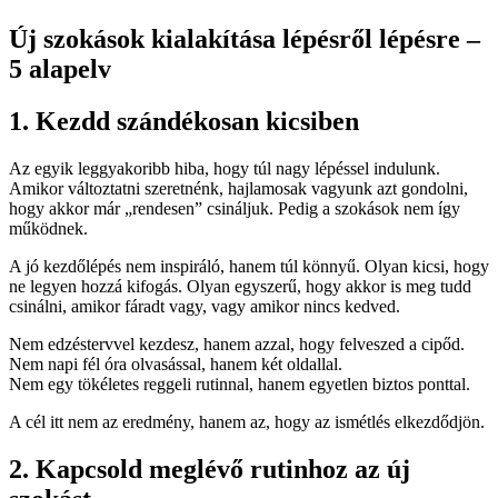
Új szokások kialakítása lépésről lépésre –
5 alapelv
1. Kezdd szándékosan kicsiben
Az egyik leggyakoribb hiba, hogy túl nagy lépéssel indulunk.
Amikor változtatni szeretnénk, hajlamosak vagyunk azt gondolni,
hogy akkor már „rendesen” csináljuk. Pedig a szokások nem így
működnek.
A jó kezdőlépés nem inspiráló, hanem túl könnyű. Olyan kicsi, hogy
ne legyen hozzá kifogás. Olyan egyszerű, hogy akkor is meg tudd
csinálni, amikor fáradt vagy, vagy amikor nincs kedved.
Nem edzéstervvel kezdesz, hanem azzal, hogy felveszed a cipőd.
Nem napi fél óra olvasással, hanem két oldallal.
Nem egy tökéletes reggeli rutinnal, hanem egyetlen biztos ponttal.
A cél itt nem az eredmény, hanem az, hogy az ismétlés elkezdődjön.
2. Kapcsold meglévő rutinhoz az új