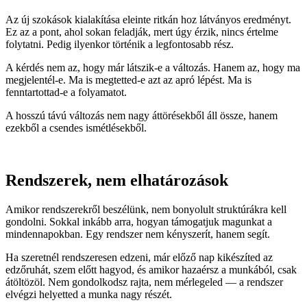
Az új szokások kialakítása eleinte ritkán hoz látványos eredményt.
Ez az a pont, ahol sokan feladják, mert úgy érzik, nincs értelme
folytatni. Pedig ilyenkor történik a legfontosabb rész.
A kérdés nem az, hogy már látszik-e a változás. Hanem az, hogy ma
megjelentél-e. Ma is megtetted-e azt az apró lépést. Ma is
fenntartottad-e a folyamatot.
A hosszú távú változás nem nagy áttörésekből áll össze, hanem
ezekből a csendes ismétlésekből.
Rendszerek, nem elhatározások
Amikor rendszerekről beszélünk, nem bonyolult struktúrákra kell
gondolni. Sokkal inkább arra, hogyan támogatjuk magunkat a
mindennapokban. Egy rendszer nem kényszerít, hanem segít.
Ha szeretnél rendszeresen edzeni, már előző nap kikészíted az
edzőruhát, szem előtt hagyod, és amikor hazaérsz a munkából, csak
átöltözöl. Nem gondolkodsz rajta, nem mérlegeled — a rendszer
elvégzi helyetted a munka nagy részét.