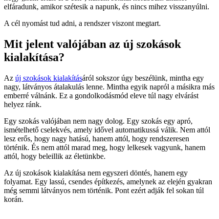
elfáradunk, amikor szétesik a napunk, és nincs mihez visszanyúlni.
A cél nyomást tud adni, a rendszer viszont megtart.
Mit jelent valójában az új szokások
kialakítása?
Az
új szokások kialakítás
áról sokszor úgy beszélünk, mintha egy
nagy, látványos átalakulás lenne. Mintha egyik napról a másikra más
emberré válnánk. Ez a gondolkodásmód eleve túl nagy elvárást
helyez ránk.
Egy szokás valójában nem nagy dolog. Egy szokás egy apró,
ismételhető cselekvés, amely idővel automatikussá válik. Nem attól
lesz erős, hogy nagy hatású, hanem attól, hogy rendszeresen
történik. És nem attól marad meg, hogy lelkesek vagyunk, hanem
attól, hogy beleillik az életünkbe.
Az új szokások kialakítása nem egyszeri döntés, hanem egy
folyamat. Egy lassú, csendes építkezés, amelynek az elején gyakran
még semmi látványos nem történik. Pont ezért adják fel sokan túl
korán.