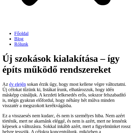
Főoldal
Blog
Rólunk
Új szokások kialakítása – így
építs működő rendszereket
Az
év elején
sokan érzik úgy, hogy most kellene végre változtatni.
Új célokat tűzünk ki, listákat írunk, elhatározzuk, hogy idén
másképp csináljuk. A kezdeti lelkesedés erős, sokszor felszabadító
is, mégis gyakran előfordul, hogy néhány hét múlva minden
visszatér a megszokott kerékvágásba.
Ez a visszaesés nem kudarc, és nem is személyes hiba. Nem azért
történik, mert ne akarnánk eléggé, és nem is azért, mert ne lennénk
képesek a változásra. Sokkal inkább azért, mert a figyelmünket rossz
helyre tesszük. A célokra koncentrálunk, miközben a