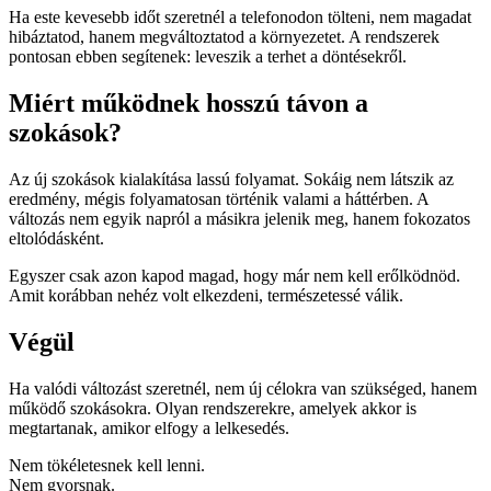
Ha este kevesebb időt szeretnél a telefonodon tölteni, nem magadat
hibáztatod, hanem megváltoztatod a környezetet. A rendszerek
pontosan ebben segítenek: leveszik a terhet a döntésekről.
Miért működnek hosszú távon a
szokások?
Az új szokások kialakítása lassú folyamat. Sokáig nem látszik az
eredmény, mégis folyamatosan történik valami a háttérben. A
változás nem egyik napról a másikra jelenik meg, hanem fokozatos
eltolódásként.
Egyszer csak azon kapod magad, hogy már nem kell erőlködnöd.
Amit korábban nehéz volt elkezdeni, természetessé válik.
Végül
Ha valódi változást szeretnél, nem új célokra van szükséged, hanem
működő szokásokra. Olyan rendszerekre, amelyek akkor is
megtartanak, amikor elfogy a lelkesedés.
Nem tökéletesnek kell lenni.
Nem gyorsnak.