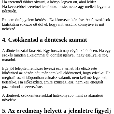
Ha szeretnél többet olvasni, a könyv legyen ott, ahol leülsz.
Ha kevesebbet szeretnél telefonozni este, ne az ágy mellett legyen a
készülék.
Ez nem önfegyelem kérdése. Ez környezet kérdése. Az új szokások
kialakítása sokszor ott dől el, hogy mit teszünk könnyűvé és mit
nehézzé.
4. Csökkentsd a döntések számát
A döntéshozatal fárasztó. Egy hosszú nap végén különösen. Ha egy
szokás minden alkalommal új döntést igényel, nagy eséllyel el fog
maradni.
Egy jól felépített rendszer leveszi ezt a terhet. Ha előző este
kikészíted az edzőruhát, már nem kell eldöntened, hogy edzel-e. Ha
meghatározott időpontban csinálsz valamit, nem kell mérlegelned,
belefér-e. Ha előkészíted, amire szükség lesz, nem kell energiát
pazarolnod a szervezésre.
A döntések csökkentése sokkal hatékonyabb, mint az akaraterő
növelése.
5. Az eredmény helyett a jelenlétre figyelj