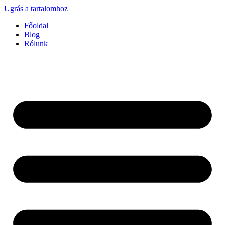
Ugrás a tartalomhoz
Főoldal
Blog
Rólunk